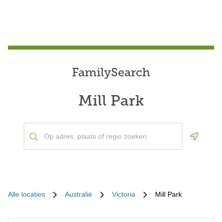
FamilySearch
Mill Park
Geoloca
Alle locaties
Australië
Victoria
Mill Park