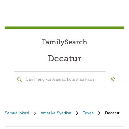
FamilySearch
Decatur
Geoloca
Semua lokasi
Amerika Syarikat
Texas
Decatur