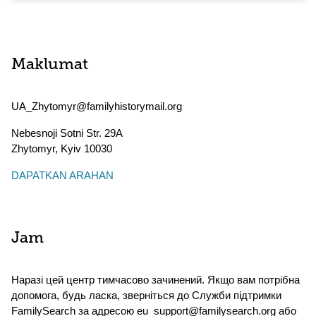
Maklumat
UA_Zhytomyr@familyhistorymail.org
Nebesnoji Sotni Str. 29A
Zhytomyr
,
Kyiv
10030
DAPATKAN ARAHAN
Jam
Наразі цей центр тимчасово зачинений. Якщо вам потрібна
допомога, будь ласка, зверніться до Служби підтримки
FamilySearch за адресою eu_support@familysearch.org або