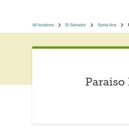
All locations
El Salvador
Santa Ana
Paraiso