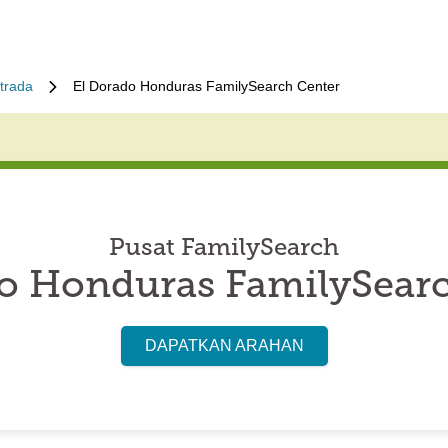
trada
El Dorado Honduras FamilySearch Center
Pusat FamilySearch
o Honduras FamilySear
DAPATKAN ARAHAN