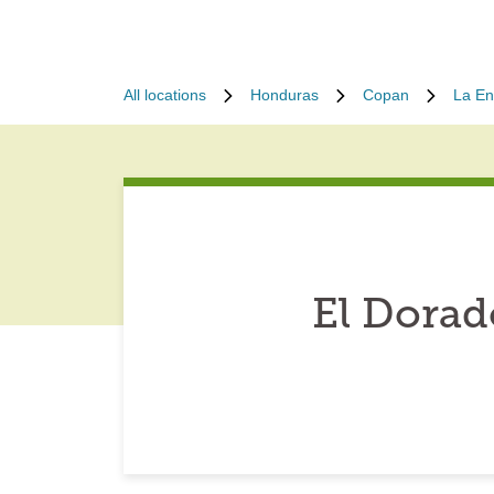
All locations
Honduras
Copan
La En
El Dorad