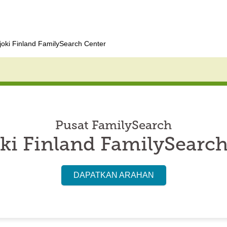
joki Finland FamilySearch Center
Pusat FamilySearch
ki Finland FamilySearc
DAPATKAN ARAHAN