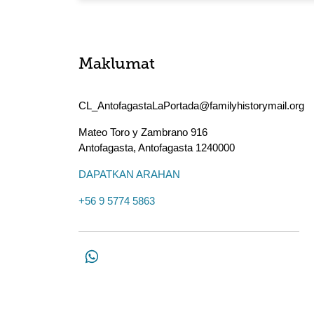
Maklumat
CL_AntofagastaLaPortada@familyhistorymail.org
Mateo Toro y Zambrano 916
Antofagasta
,
Antofagasta
1240000
DAPATKAN ARAHAN
+56 9 5774 5863