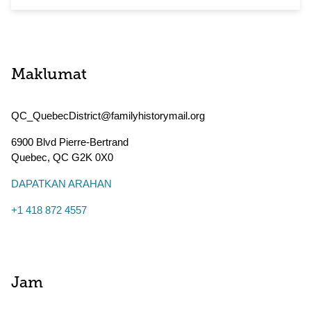
Maklumat
QC_QuebecDistrict@familyhistorymail.org
6900 Blvd Pierre-Bertrand
Quebec
,
QC
G2K 0X0
DAPATKAN ARAHAN
+1 418 872 4557
Jam