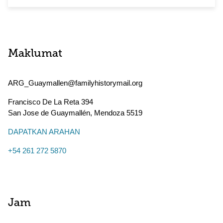
Maklumat
ARG_Guaymallen@familyhistorymail.org
Francisco De La Reta 394
San Jose de Guaymallén
,
Mendoza
5519
DAPATKAN ARAHAN
+54 261 272 5870
Jam