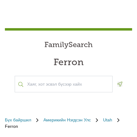
FamilySearch
Ferron
Geoloca
Бүх байршил
Америкийн Нэгдсэн Улс
Utah
Ferron