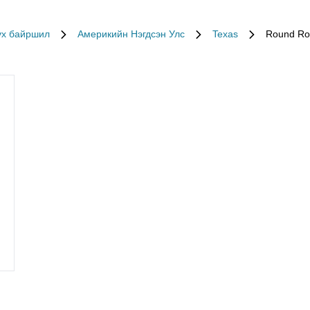
үх байршил
Америкийн Нэгдсэн Улс
Texas
Round Ro