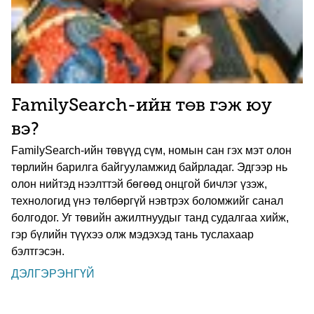
FamilySearch-ийн төв гэж юу
вэ?
FamilySearch-ийн төвүүд сүм, номын сан гэх мэт олон
төрлийн барилга байгууламжид байрладаг. Эдгээр нь
олон нийтэд нээлттэй бөгөөд онцгой бичлэг үзэж,
технологид үнэ төлбөргүй нэвтрэх боломжийг санал
болгодог. Уг төвийн ажилтнуудыг танд судалгаа хийж,
гэр бүлийн түүхээ олж мэдэхэд тань туслахаар
бэлтгэсэн.
ДЭЛГЭРЭНГҮЙ