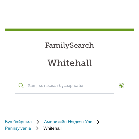
FamilySearch
Whitehall
Geoloca
Бүх байршил
Америкийн Нэгдсэн Улс
Pennsylvania
Whitehall