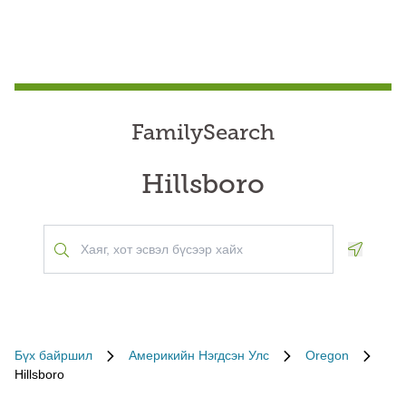
FamilySearch
Hillsboro
Geoloca
Бүх байршил
Америкийн Нэгдсэн Улс
Oregon
Hillsboro