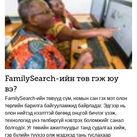
FamilySearch-ийн төв гэж юу
вэ?
FamilySearch-ийн төвүүд сүм, номын сан гэх мэт олон
төрлийн барилга байгууламжид байрладаг. Эдгээр нь
олон нийтэд нээлттэй бөгөөд онцгой бичлэг үзэж,
технологид үнэ төлбөргүй нэвтрэх боломжийг санал
болгодог. Уг төвийн ажилтнуудыг танд судалгаа хийж,
гэр бүлийн түүхээ олж мэдэхэд тань туслахаар