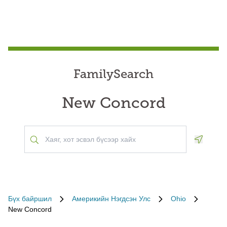
FamilySearch
New Concord
Geoloca
Бүх байршил
Америкийн Нэгдсэн Улс
Ohio
New Concord