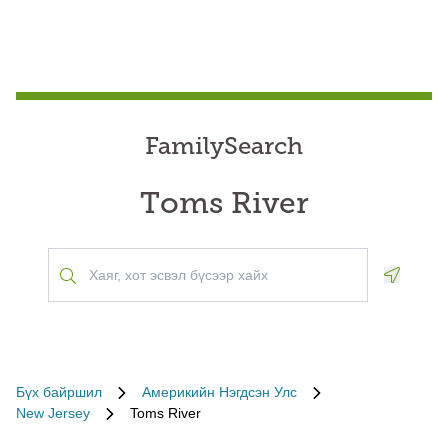
FamilySearch
Toms River
Geoloca
Бүх байршил
Америкийн Нэгдсэн Улс
New Jersey
Toms River