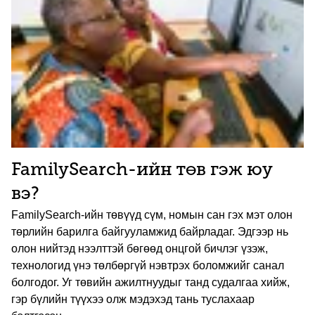
FamilySearch-ийн төв гэж юу
вэ?
FamilySearch-ийн төвүүд сүм, номын сан гэх мэт олон
төрлийн барилга байгууламжид байрладаг. Эдгээр нь
олон нийтэд нээлттэй бөгөөд онцгой бичлэг үзэж,
технологид үнэ төлбөргүй нэвтрэх боломжийг санал
болгодог. Уг төвийн ажилтнуудыг танд судалгаа хийж,
гэр бүлийн түүхээ олж мэдэхэд тань туслахаар