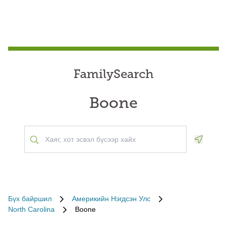
FamilySearch
Boone
Geoloca
Бүх байршил
Америкийн Нэгдсэн Улс
North Carolina
Boone