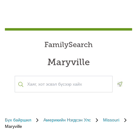
FamilySearch
Maryville
Geoloca
Бүх байршил
Америкийн Нэгдсэн Улс
Missouri
Maryville