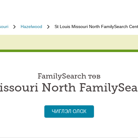
souri
Hazelwood
St Louis Missouri North FamilySearch Cen
FamilySearch төв
issouri North FamilySe
ЧИГЛЭЛ ОЛОХ