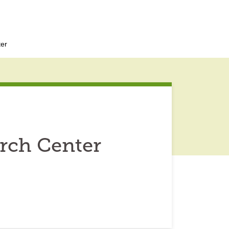
ter
arch Center