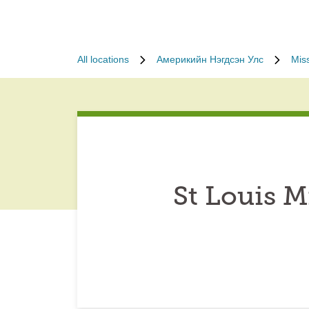
All locations
Америкийн Нэгдсэн Улс
Mis
St Louis M