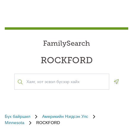
FamilySearch
ROCKFORD
Geoloca
Бүх байршил
Америкийн Нэгдсэн Улс
Minnesota
ROCKFORD