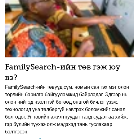
FamilySearch-ийн төв гэж юу
вэ?
FamilySearch-ийн төвүүд сүм, номын сан гэх мэт олон
төрлийн барилга байгууламжид байрладаг. Эдгээр нь
олон нийтэд нээлттэй бөгөөд онцгой бичлэг үзэж,
технологид үнэ төлбөргүй нэвтрэх боломжийг санал
болгодог. Уг төвийн ажилтнуудыг танд судалгаа хийж,
гэр бүлийн түүхээ олж мэдэхэд тань туслахаар
бэлтгэсэн.