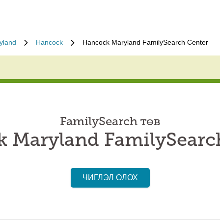
yland
Hancock
Hancock Maryland FamilySearch Center
FamilySearch төв
 Maryland FamilySearc
ЧИГЛЭЛ ОЛОХ