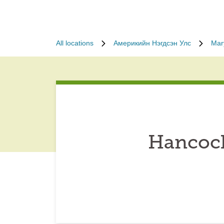
All locations
Америкийн Нэгдсэн Улс
Mar
Hancock