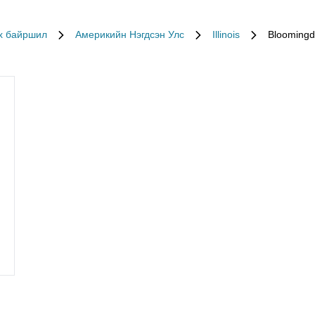
х байршил
Америкийн Нэгдсэн Улс
Illinois
Bloomingd