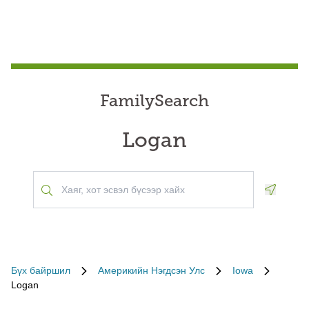
FamilySearch
Logan
Geoloca
Бүх байршил
Америкийн Нэгдсэн Улс
Iowa
Logan