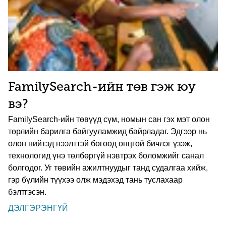
FamilySearch-ийн төв гэж юу
вэ?
FamilySearch-ийн төвүүд сүм, номын сан гэх мэт олон
төрлийн барилга байгууламжид байрладаг. Эдгээр нь
олон нийтэд нээлттэй бөгөөд онцгой бичлэг үзэж,
технологид үнэ төлбөргүй нэвтрэх боломжийг санал
болгодог. Уг төвийн ажилтнуудыг танд судалгаа хийж,
гэр бүлийн түүхээ олж мэдэхэд тань туслахаар
бэлтгэсэн.
ДЭЛГЭРЭНГҮЙ