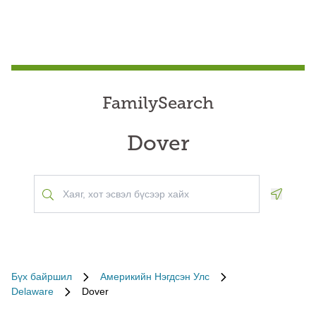
FamilySearch
Dover
Geoloca
Бүх байршил
Америкийн Нэгдсэн Улс
Delaware
Dover