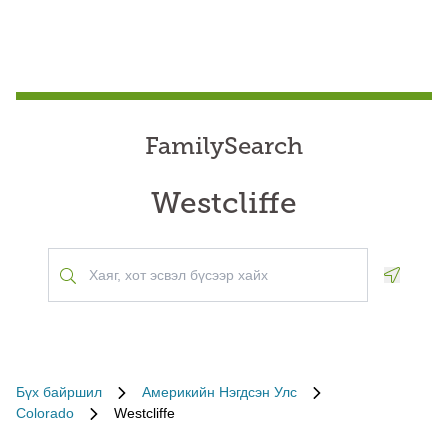
FamilySearch
Westcliffe
Geoloca
Бүх байршил
Америкийн Нэгдсэн Улс
Colorado
Westcliffe