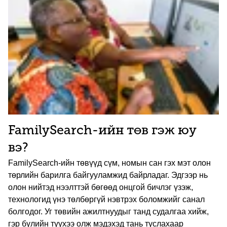
FamilySearch-ийн төв гэж юу
вэ?
FamilySearch-ийн төвүүд сүм, номын сан гэх мэт олон
төрлийн барилга байгууламжид байрладаг. Эдгээр нь
олон нийтэд нээлттэй бөгөөд онцгой бичлэг үзэж,
технологид үнэ төлбөргүй нэвтрэх боломжийг санал
болгодог. Уг төвийн ажилтнуудыг танд судалгаа хийж,
гэр бүлийн түүхээ олж мэдэхэд тань туслахаар