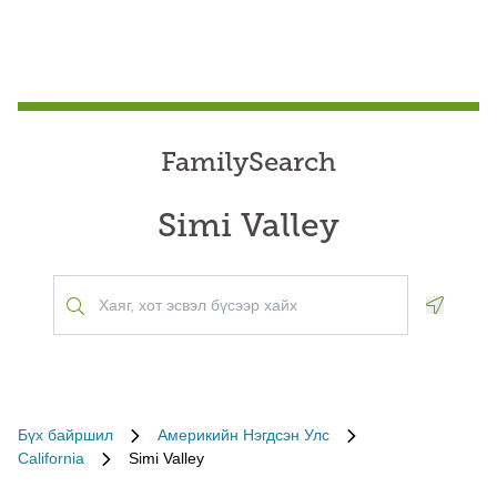
FamilySearch
Simi Valley
Geoloca
Бүх байршил
Америкийн Нэгдсэн Улс
California
Simi Valley