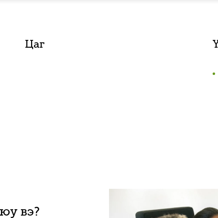
Цаг
 юу вэ?