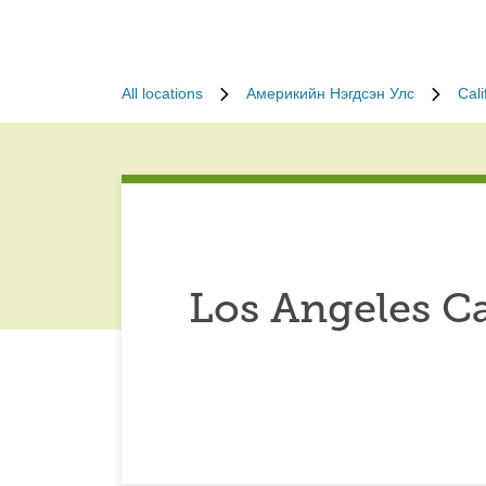
All locations
Америкийн Нэгдсэн Улс
Cali
Los Angeles Ca