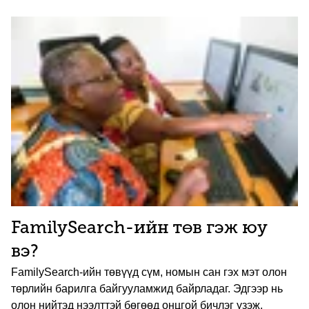
FamilySearch-ийн төв гэж юу
вэ?
FamilySearch-ийн төвүүд сүм, номын сан гэх мэт олон
төрлийн барилга байгууламжид байрладаг. Эдгээр нь
олон нийтэд нээлттэй бөгөөд онцгой бичлэг үзэж,