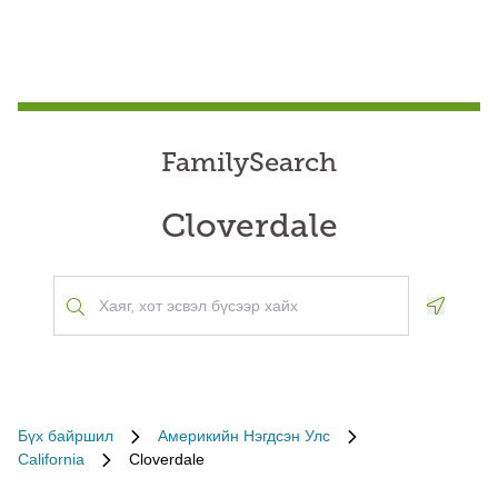
FamilySearch
Cloverdale
Geoloca
Бүх байршил
Америкийн Нэгдсэн Улс
California
Cloverdale