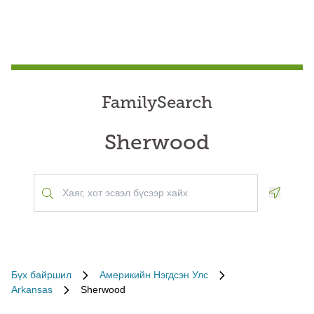
FamilySearch
Sherwood
Geoloca
Бүх байршил
Америкийн Нэгдсэн Улс
Arkansas
Sherwood