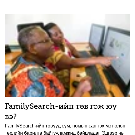
FamilySearch-ийн төв гэж юу
вэ?
FamilySearch-ийн төвүүд сүм, номын сан гэх мэт олон
төрлийн барилга байгууламжид байрладаг. Эдгээр нь