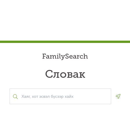
FamilySearch
Словак
Geolo