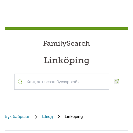
FamilySearch
Linköping
Geoloca
Бүх байршил
Швед
Linköping