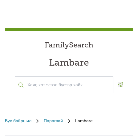
FamilySearch
Lambare
Geoloca
Бүх байршил
Парагвай
Lambare