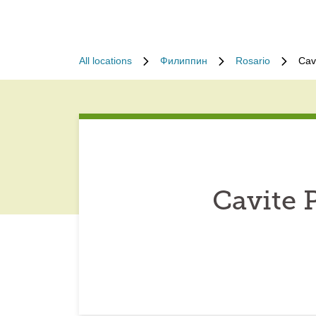
All locations
Филиппин
Rosario
Cav
Cavite 