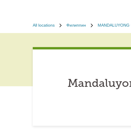
All locations
Филиппин
MANDALUYONG 
Mandaluyon