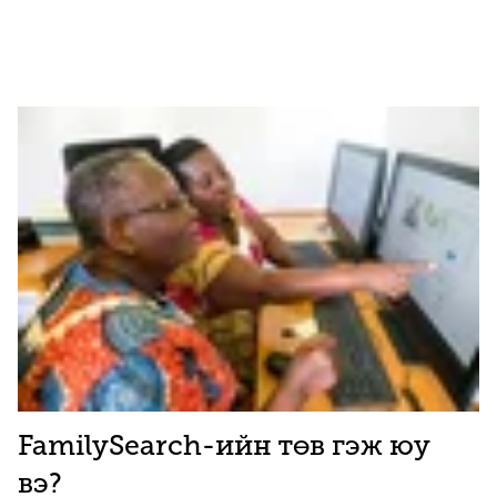
FamilySearch-ийн төв гэж юу
вэ?