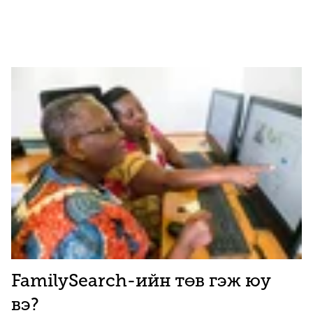
FamilySearch-ийн төв гэж юу
вэ?