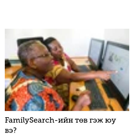
FamilySearch-ийн төв гэж юу
вэ?