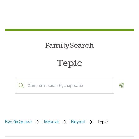
FamilySearch
Tepic
Geoloca
Бүх байршил
Мексик
Nayarit
Tepic