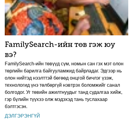
FamilySearch-ийн төв гэж юу
вэ?
FamilySearch-ийн төвүүд сүм, номын сан гэх мэт олон
төрлийн барилга байгууламжид байрладаг. Эдгээр нь
олон нийтэд нээлттэй бөгөөд онцгой бичлэг үзэж,
технологид үнэ төлбөргүй нэвтрэх боломжийг санал
болгодог. Уг төвийн ажилтнуудыг танд судалгаа хийж,
гэр бүлийн түүхээ олж мэдэхэд тань туслахаар
бэлтгэсэн.
ДЭЛГЭРЭНГҮЙ