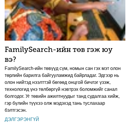
FamilySearch-ийн төв гэж юу
вэ?
FamilySearch-ийн төвүүд сүм, номын сан гэх мэт олон
төрлийн барилга байгууламжид байрладаг. Эдгээр нь
олон нийтэд нээлттэй бөгөөд онцгой бичлэг үзэж,
технологид үнэ төлбөргүй нэвтрэх боломжийг санал
болгодог. Уг төвийн ажилтнуудыг танд судалгаа хийж,
гэр бүлийн түүхээ олж мэдэхэд тань туслахаар
бэлтгэсэн.
ДЭЛГЭРЭНГҮЙ