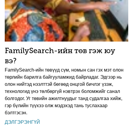
FamilySearch-ийн төв гэж юу
вэ?
FamilySearch-ийн төвүүд сүм, номын сан гэх мэт олон
төрлийн барилга байгууламжид байрладаг. Эдгээр нь
олон нийтэд нээлттэй бөгөөд онцгой бичлэг үзэж,
технологид үнэ төлбөргүй нэвтрэх боломжийг санал
болгодог. Уг төвийн ажилтнуудыг танд судалгаа хийж,
гэр бүлийн түүхээ олж мэдэхэд тань туслахаар
бэлтгэсэн.
ДЭЛГЭРЭНГҮЙ