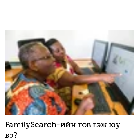
FamilySearch-ийн төв гэж юу
вэ?