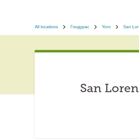
All locations
Гондурас
Yoro
San Lo
San Loren